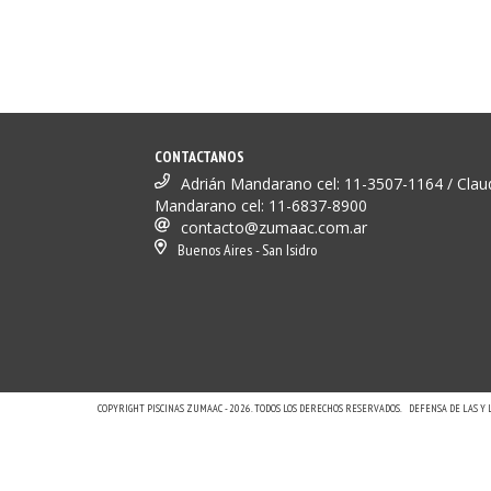
CONTACTANOS
Adrián Mandarano cel: 11-3507-1164 / Clau
Mandarano cel: 11-6837-8900
contacto@zumaac.com.ar
Buenos Aires - San Isidro
COPYRIGHT PISCINAS ZUMAAC - 2026. TODOS LOS DERECHOS RESERVADOS.
DEFENSA DE LAS Y